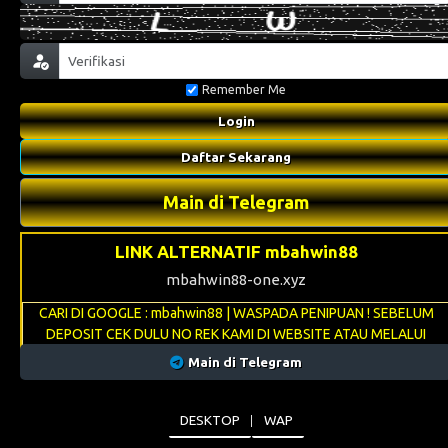
Remember Me
Login
Daftar Sekarang
Main di Telegram
LINK ALTERNATIF mbahwin88
mbahwin88-one.xyz
CARI DI GOOGLE : mbahwin88 | WASPADA PENIPUAN ! SEBELUM
DEPOSIT CEK DULU NO REK KAMI DI WEBSITE ATAU MELALUI
LIVECHAT
Main di Telegram
DESKTOP
WAP