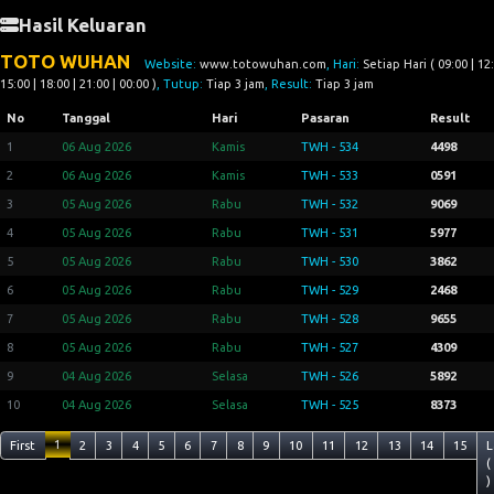
Hasil Keluaran
TOTO WUHAN
Website:
www.totowuhan.com
, Hari:
Setiap Hari ( 09:00 | 12:
15:00 | 18:00 | 21:00 | 00:00 )
, Tutup:
Tiap 3 jam
, Result:
Tiap 3 jam
No
Tanggal
Hari
Pasaran
Result
1
06 Aug 2026
Kamis
TWH - 534
4498
2
06 Aug 2026
Kamis
TWH - 533
0591
3
05 Aug 2026
Rabu
TWH - 532
9069
4
05 Aug 2026
Rabu
TWH - 531
5977
5
05 Aug 2026
Rabu
TWH - 530
3862
6
05 Aug 2026
Rabu
TWH - 529
2468
7
05 Aug 2026
Rabu
TWH - 528
9655
8
05 Aug 2026
Rabu
TWH - 527
4309
9
04 Aug 2026
Selasa
TWH - 526
5892
10
04 Aug 2026
Selasa
TWH - 525
8373
1
First
2
3
4
5
6
7
8
9
10
11
12
13
14
15
L
(
)