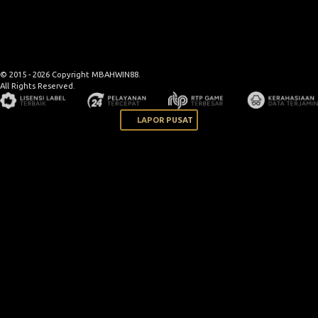
© 2015 - 2026 Copyright MBAHWIN88.
All Rights Reserved.
LAPOR PUSAT