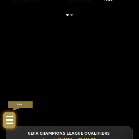
Klik!
LEAGUE QUALIFIERS
UEFA CHAMPIONS LEAGU