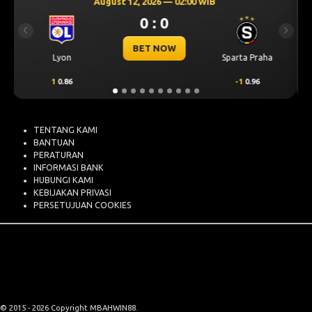
26 — 02:00 WIB
August 12, 2026 — 0
: 0
0 : 0
Previous
Next
 NOW
BET NOW
Sparta Praha
Slovan Bratislava
-1
0.96
0.5
0.83
TENTANG KAMI
BANTUAN
PERATURAN
INFORMASI BANK
HUBUNGI KAMI
KEBIJAKAN PRIVASI
PERSETUJUAN COOKIES
© 2015 - 2026 Copyright MBAHWIN88.