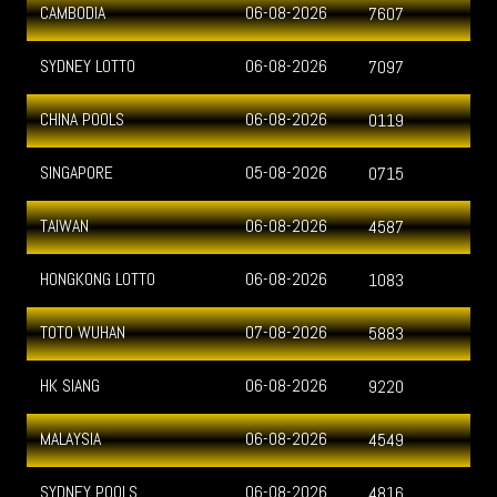
CAMBODIA
06-08-2026
7607
SYDNEY LOTTO
06-08-2026
7097
CHINA POOLS
06-08-2026
0119
SINGAPORE
05-08-2026
0715
TAIWAN
06-08-2026
4587
HONGKONG LOTTO
06-08-2026
1083
TOTO WUHAN
07-08-2026
5883
HK SIANG
06-08-2026
9220
MALAYSIA
06-08-2026
4549
SYDNEY POOLS
06-08-2026
4816