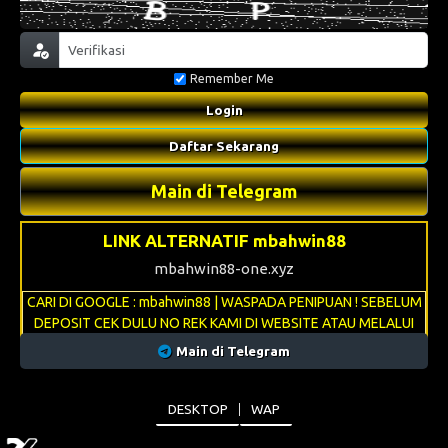
Remember Me
Login
Daftar Sekarang
Main di Telegram
LINK ALTERNATIF mbahwin88
mbahwin88-one.xyz
CARI DI GOOGLE : mbahwin88 | WASPADA PENIPUAN ! SEBELUM
DEPOSIT CEK DULU NO REK KAMI DI WEBSITE ATAU MELALUI
LIVECHAT
Main di Telegram
DESKTOP
WAP