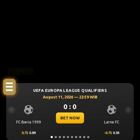
Klik!
UEFA EUROPA LEAGUE QUALIFIERS
August 11, 2026 — 22:59 WIB
0 : 0
Previous
Next
BET NOW
FC Iberia 1999
Larne FC
B
0.75
0.89
-0.75
0.93