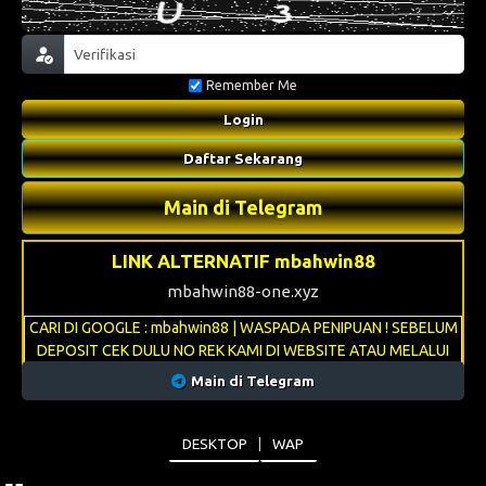
Remember Me
Login
Daftar Sekarang
Main di Telegram
LINK ALTERNATIF mbahwin88
mbahwin88-one.xyz
CARI DI GOOGLE : mbahwin88 | WASPADA PENIPUAN ! SEBELUM
DEPOSIT CEK DULU NO REK KAMI DI WEBSITE ATAU MELALUI
LIVECHAT
Main di Telegram
DESKTOP
WAP