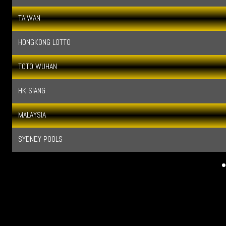
4. Bonus berlaku untuk permainan Slot Game
5. Tidak ada batasan maksimal bonus Turn Over
TAIWAN
6. Bonus bisa langsung dimainkan dan diwithdraw (WD) kapanpun
7. Pihak MBAHWIN88 berhak membatalkan bonus jika ditemukan in
HONGKONG LOTTO
MUTLAK.
TOTO WUHAN
HK SIANG
MALAYSIA
SYDNEY POOLS