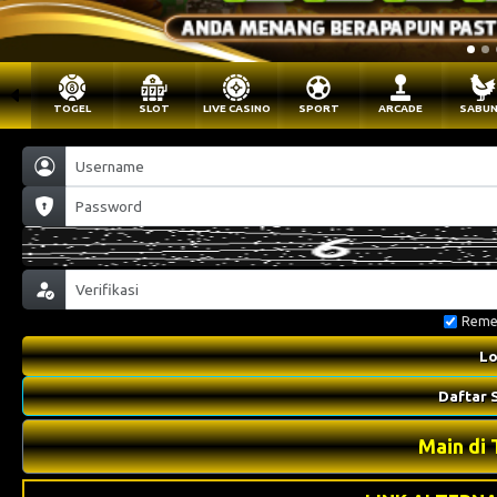
TOGEL
SLOT
LIVE CASINO
SPORT
ARCADE
SABU
Reme
Lo
Daftar 
Main di