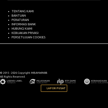
TENTANG KAMI
BANTUAN
PERATURAN
INFORMASI BANK
HUBUNGI KAMI
KEBIJAKAN PRIVASI
PERSETUJUAN COOKIES
© 2015 - 2026 Copyright MBAHWIN88.
All Rights Reserved.
LAPOR PUSAT