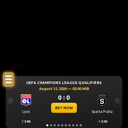
Klik!
UEFA CHAMPIONS LEAGUE QUALIFIERS
August 12, 2026 — 02:00 WIB
0 : 0
Previous
Next
BET NOW
Lyon
Sparta Praha
SK Stu
1
0.86
-1
0.96
-0.5